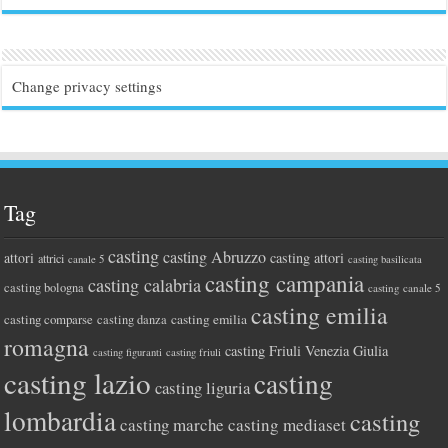
Change privacy settings
Tag
casting
casting Abruzzo
attori
casting attori
attrici
canale 5
casting basilicata
casting campania
casting calabria
casting bologna
casting canale 5
casting emilia
casting comparse
casting emilia
casting danza
romagna
casting Friuli Venezia Giulia
casting figuranti
casting friuli
casting lazio
casting
casting liguria
lombardia
casting
casting marche
casting mediaset