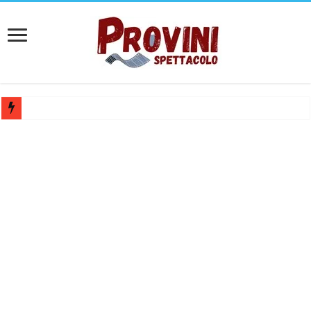
Casting per coppia: Realizzazione shooting foto e video retribuito per 
Casting per nuovo lungometraggio: si cercano attori, attrici e compars
Ricerca tastierista per Tribute Band dedicata ad Eros Ramazzotti – Ve
Casting film horror internazionale “Gaming Disorder”: si cercano ragaz
Casting Rai: Cercasi le nuove professoresse de L’Eredità, aperte le ca