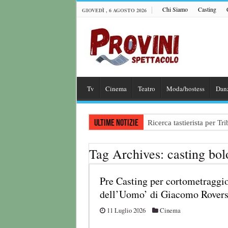
Chi Siamo
Casting
GIOVEDÌ , 6 AGOSTO 2026
Tv
Cinema
Teatro
Moda/hostess
Dan
Ultime notizie
Ricerca tastierista per T
Casting film horror inter
Tag Archives:
casting bo
Casting Rai: Cercasi le n
Casting Urgente CHARAC
Pre Casting per cortometraggio
Affari Tuoi 2026/27: riap
dell’Uomo’ di Giacomo Rovers
11 Luglio 2026
Cinema