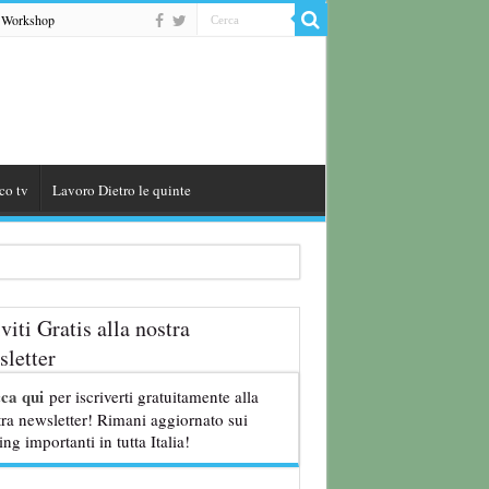
Workshop
co tv
Lavoro Dietro le quinte
8 anni
iviti Gratis alla nostra
letter
cca qui
per iscriverti gratuitamente alla
ra newsletter! Rimani aggiornato sui
ing importanti in tutta Italia!