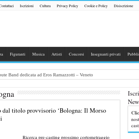
Contattaci
Iscrizioni
Cultura
Privacy Policy
Cookie e Policy
Disiscrizione
za
Figuranti
Musica
Artisti
Concorsi
Insegnanti privati
Pubbli
ribute Band dedicata ad Eros Ramazzotti – Veneto
nazionale “Gaming Disorder”: si cercano ragazzi e ragazze tra i 16 e i 1
logna
Iscr
uove professoresse de L’Eredità, aperte le candidature
News
TER / MASCOTTE per il Parco divertimenti Gardaland
 dal titolo provvisorio ‘Bologna: Il Morso
Cli
erti i casting Rai per partecipare al programma con Stefano De Martino
i
nost
cast
Ricerca pre-casting prossimo cortometraggio