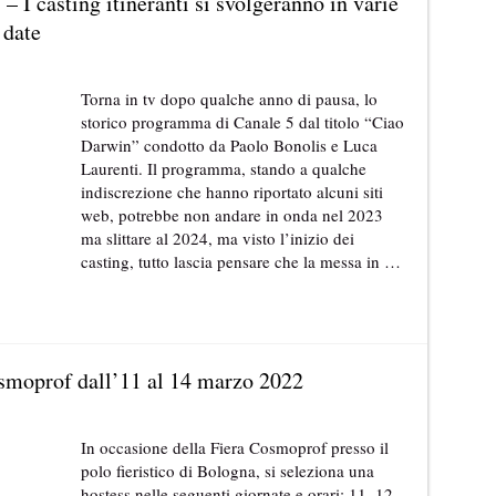
 I casting itineranti si svolgeranno in varie
 date
Torna in tv dopo qualche anno di pausa, lo
storico programma di Canale 5 dal titolo “Ciao
Darwin” condotto da Paolo Bonolis e Luca
Laurenti. Il programma, stando a qualche
indiscrezione che hanno riportato alcuni siti
web, potrebbe non andare in onda nel 2023
ma slittare al 2024, ma visto l’inizio dei
casting, tutto lascia pensare che la messa in …
osmoprof dall’11 al 14 marzo 2022
In occasione della Fiera Cosmoprof presso il
polo fieristico di Bologna, si seleziona una
hostess nelle seguenti giornate e orari: 11, 12,