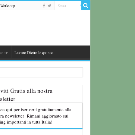
Workshop
co tv
Lavoro Dietro le quinte
8 anni
iviti Gratis alla nostra
letter
cca qui
per iscriverti gratuitamente alla
ra newsletter! Rimani aggiornato sui
ing importanti in tutta Italia!