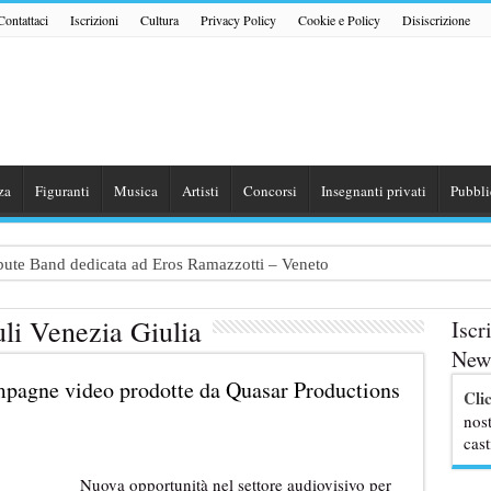
Contattaci
Iscrizioni
Cultura
Privacy Policy
Cookie e Policy
Disiscrizione
za
Figuranti
Musica
Artisti
Concorsi
Insegnanti privati
Pubbli
ribute Band dedicata ad Eros Ramazzotti – Veneto
nazionale “Gaming Disorder”: si cercano ragazzi e ragazze tra i 16 e i 1
uli Venezia Giulia
Iscr
uove professoresse de L’Eredità, aperte le candidature
News
TER / MASCOTTE per il Parco divertimenti Gardaland
ampagne video prodotte da Quasar Productions
Cli
erti i casting Rai per partecipare al programma con Stefano De Martino
nost
cast
Nuova opportunità nel settore audiovisivo per