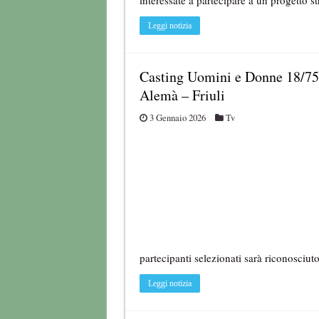
interessate a partecipare a un progetto s
Leggi notizia
Casting Uomini e Donne 18/75
Alemà – Friuli
3 Gennaio 2026
Tv
partecipanti selezionati sarà riconosc
Leggi notizia