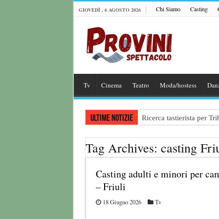
Chi Siamo
Casting
GIOVEDÌ , 6 AGOSTO 2026
Tv
Cinema
Teatro
Moda/hostess
Dan
Ultime notizie
Ricerca tastierista per T
Casting film horror inter
Tag Archives:
casting Fri
Casting Rai: Cercasi le n
Casting Urgente CHARAC
Casting adulti e minori per c
Affari Tuoi 2026/27: riap
– Friuli
18 Giugno 2026
Tv