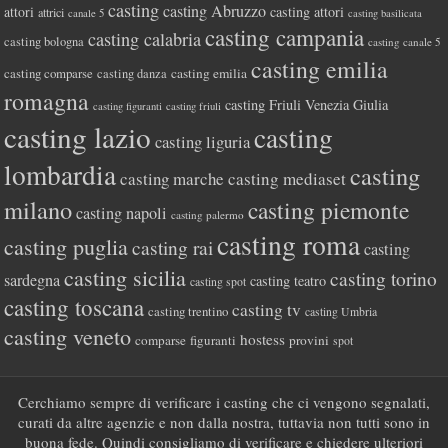
casting
casting Abruzzo
attori
casting attori
attrici
canale 5
casting basilicata
casting campania
casting calabria
casting bologna
casting canale 5
casting emilia
casting comparse
casting emilia
casting danza
romagna
casting Friuli Venezia Giulia
casting figuranti
casting friuli
casting lazio
casting
casting liguria
lombardia
casting
casting marche
casting mediaset
milano
casting piemonte
casting napoli
casting palermo
casting roma
casting puglia
casting rai
casting
casting sicilia
casting torino
sardegna
casting teatro
casting spot
casting toscana
casting tv
casting trentino
casting Umbria
casting veneto
hostess
comparse
figuranti
provini
spot
Cerchiamo sempre di verificare i casting che ci vengono segnalati,
curati da altre agenzie e non dalla nostra, tuttavia non tutti sono in
buona fede. Quindi consigliamo di verificare e chiedere ulteriori