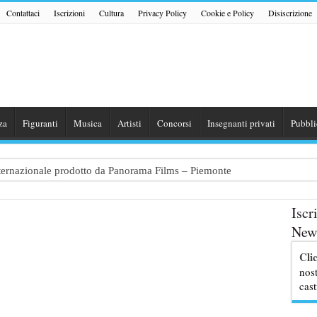
Contattaci
Iscrizioni
Cultura
Privacy Policy
Cookie e Policy
Disiscrizione
za
Figuranti
Musica
Artisti
Concorsi
Insegnanti privati
Pubbli
internazionale prodotto da Panorama Films – Piemonte
 dialogo tra un Poeta e una Prostituta” – Lazio
Iscr
zazione shooting foto e video retribuito per hotel 4 stelle – Trentino
News
traggio: si cercano attori, attrici e comparse – Puglia
Cli
ribute Band dedicata ad Eros Ramazzotti – Veneto
nost
cast