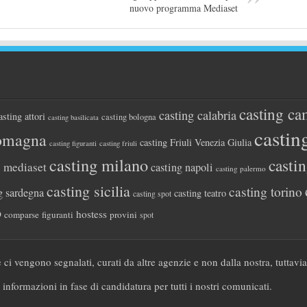
nuovo programma Mediaset
casting ca
casting calabria
asting attori
casting bologna
casting basilicata
castin
romagna
casting Friuli Venezia Giulia
casting figuranti
casting friuli
casting milano
casti
g mediaset
casting napoli
casting palermo
casting sicilia
casting torino
g sardegna
casting teatro
casting spot
o
hostess
comparse
figuranti
provini
spot
 ci vengono segnalati, curati da altre agenzie e non dalla nostra, tuttavi
 informazioni in fase di candidatura per tutti i nostri comunicati.