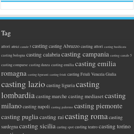
Tag
casting
casting Abruzzo
attori
casting attori
attrici
canale 5
casting basilicata
casting campania
casting calabria
casting bologna
casting canale 5
casting emilia
casting comparse
casting emilia
casting danza
romagna
casting Friuli Venezia Giulia
casting figuranti
casting friuli
casting lazio
casting
casting liguria
lombardia
casting
casting marche
casting mediaset
milano
casting piemonte
casting napoli
casting palermo
casting roma
casting puglia
casting rai
casting
casting sicilia
casting torino
sardegna
casting teatro
casting spot