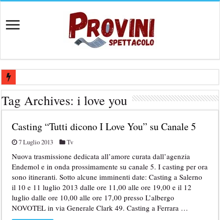
Casting aperti per film internazionale prodotto da Panorama Films – 
Tag Archives:
i love you
Casting attore per “Luna: dialogo tra un Poeta e una Prostituta” – Laz
Casting “Tutti dicono I Love You” su Canale 5
Casting per coppia: Realizzazione shooting foto e video retribuito per 
Casting per nuovo lungometraggio: si cercano attori, attrici e compars
7 Luglio 2013
Tv
Nuova trasmissione dedicata all’amore curata dall’agenzia
Ricerca tastierista per Tribute Band dedicata ad Eros Ramazzotti – Ve
Endemol e in onda prossimamente su canale 5. I casting per ora
sono itineranti. Sotto alcune imminenti date: Casting a Salerno
il 10 e 11 luglio 2013 dalle ore 11,00 alle ore 19,00 e il 12
luglio dalle ore 10,00 alle ore 17,00 presso L’albergo
NOVOTEL in via Generale Clark 49. Casting a Ferrara …