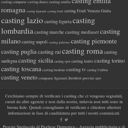
casting emilia
casting comparse
casting emilia
casting danza
romagna
casting Friuli Venezia Giulia
casting figuranti
casting friuli
casting lazio
casting
casting liguria
lombardia
casting
casting marche
casting mediaset
milano
casting piemonte
casting napoli
casting palermo
casting roma
casting puglia
casting rai
casting
casting sicilia
casting torino
sardegna
casting teatro
casting spot
casting toscana
casting tv
casting trentino
casting Umbria
casting veneto
hostess
comparse
figuranti
provini
spot
Cerchiamo sempre di verificare i casting che ci vengono segnalati,
curati da altre agenzie e non dalla nostra, tuttavia non tutti sono in
buona fede. Quindi consigliamo di verificare e chiedere ulteriori
informazioni in fase di candidatura per tutti i nostri comunicati.
Provini Spettacolo di Pugliese Domenico - Agenzia pubblicitaria e di