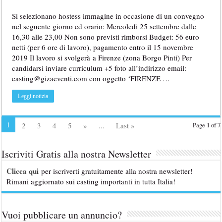
Si selezionano hostess immagine in occasione di un convegno
nel seguente giorno ed orario: Mercoledì 25 settembre dalle
16,30 alle 23,00 Non sono previsti rimborsi Budget: 56 euro
netti (per 6 ore di lavoro), pagamento entro il 15 novembre
2019 Il lavoro si svolgerà a Firenze (zona Borgo Pinti) Per
candidarsi inviare curriculum +5 foto all’indirizzo email:
casting@gizaeventi.com con oggetto ‘FIRENZE …
Leggi notizia
1
2
3
4
5
»
...
Last »
Page 1 of 7
Iscriviti Gratis alla nostra Newsletter
Clicca qui
per iscriverti gratuitamente alla nostra newsletter!
Rimani aggiornato sui casting importanti in tutta Italia!
Vuoi pubblicare un annuncio?