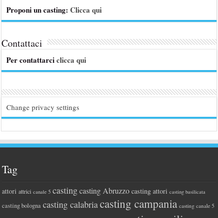
Proponi un casting:
Clicca qui
Contattaci
Per contattarci
clicca qui
Change privacy settings
Tag
casting
casting Abruzzo
attori
casting attori
attrici
canale 5
casting basilicata
casting campania
casting calabria
casting bologna
casting canale 5