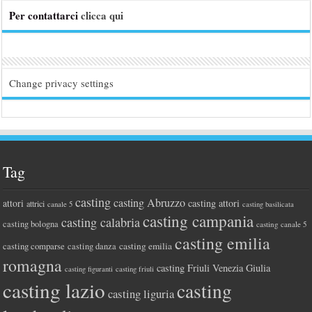
Per contattarci
clicca qui
Change privacy settings
Tag
casting
casting Abruzzo
attori
casting attori
attrici
canale 5
casting basilicata
casting campania
casting calabria
casting bologna
casting canale 5
casting emilia
casting comparse
casting emilia
casting danza
romagna
casting Friuli Venezia Giulia
casting figuranti
casting friuli
casting lazio
casting
casting liguria