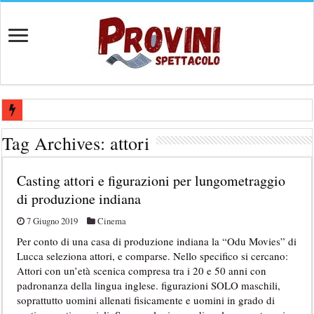
Casting per coppia: Realizzazione shooting foto e video retribuito per 
Tag Archives:
attori
Casting per nuovo lungometraggio: si cercano attori, attrici e compars
Casting attori e figurazioni per lungometraggio
Ricerca tastierista per Tribute Band dedicata ad Eros Ramazzotti – Ve
di produzione indiana
Casting film horror internazionale “Gaming Disorder”: si cercano ragaz
7 Giugno 2019
Cinema
Casting Rai: Cercasi le nuove professoresse de L’Eredità, aperte le ca
Per conto di una casa di produzione indiana la “Odu Movies” di
Lucca seleziona attori, e comparse. Nello specifico si cercano:
Attori con un’età scenica compresa tra i 20 e 50 anni con
padronanza della lingua inglese. figurazioni SOLO maschili,
soprattutto uomini allenati fisicamente e uomini in grado di