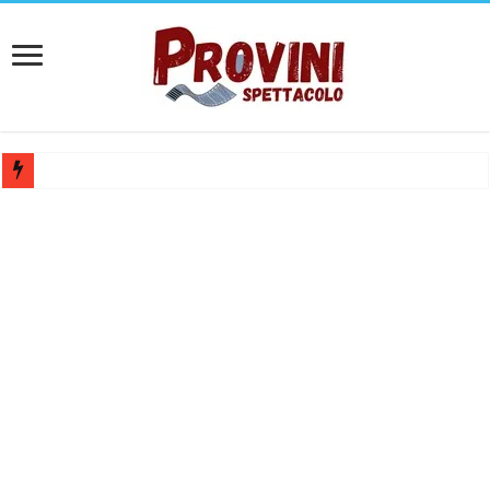
Casting aperti per film internazionale prodotto da Panorama Films – 
Casting attore per “Luna: dialogo tra un Poeta e una Prostituta” – Laz
Casting per coppia: Realizzazione shooting foto e video retribuito per 
Casting per nuovo lungometraggio: si cercano attori, attrici e compars
Ricerca tastierista per Tribute Band dedicata ad Eros Ramazzotti – Ve