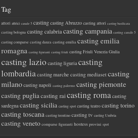
Tag
casting
casting Abruzzo
attori
casting attori
attrici
canale 5
casting basilicata
casting campania
casting calabria
casting bologna
casting canale 5
casting emilia
casting comparse
casting emilia
casting danza
romagna
casting Friuli Venezia Giulia
casting figuranti
casting friuli
casting lazio
casting
casting liguria
lombardia
casting
casting marche
casting mediaset
milano
casting piemonte
casting napoli
casting palermo
casting roma
casting puglia
casting rai
casting
casting sicilia
casting torino
sardegna
casting teatro
casting spot
casting toscana
casting tv
casting trentino
casting Umbria
casting veneto
hostess
comparse
figuranti
provini
spot