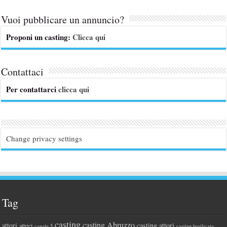
Vuoi pubblicare un annuncio?
Proponi un casting:
Clicca qui
Contattaci
Per contattarci
clicca qui
Change privacy settings
Tag
casting
casting Abruzzo
attori
casting attori
attrici
canale 5
casting basilicata