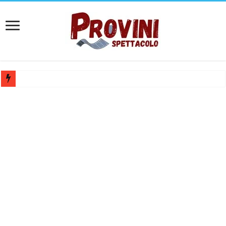
Ricerca tastierista per Tribute Band dedicata ad Eros Ramazzotti – Ve
Casting film horror internazionale “Gaming Disorder”: si cercano ragaz
Casting Rai: Cercasi le nuove professoresse de L’Eredità, aperte le ca
Casting Urgente CHARACTER / MASCOTTE per il Parco divertiment
Affari Tuoi 2026/27: riaperti i casting Rai per partecipare al progra