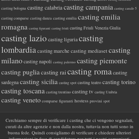
casting campania
casting calabria
casting bologna
casting canale 5
casting emilia
casting comparse
casting emilia
casting danza
romagna
casting Friuli Venezia Giulia
casting figuranti
casting friuli
casting lazio
casting
casting liguria
lombardia
casting
casting marche
casting mediaset
milano
casting piemonte
casting napoli
casting palermo
casting roma
casting puglia
casting rai
casting
casting sicilia
casting torino
sardegna
casting teatro
casting spot
casting toscana
casting tv
casting trentino
casting Umbria
casting veneto
hostess
comparse
figuranti
provini
spot
Cerchiamo sempre di verificare i casting che ci vengono segnalati,
curati da altre agenzie e non dalla nostra, tuttavia non tutti sono in
buona fede. Quindi consigliamo di verificare e chiedere ulteriori
informazioni in fase di candidatura per tutti i nostri comunicati.