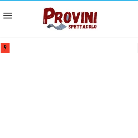
Casting per coppia: Realizzazione shooting foto e video retribuito per 
Casting per nuovo lungometraggio: si cercano attori, attrici e compars
Ricerca tastierista per Tribute Band dedicata ad Eros Ramazzotti – Ve
Casting film horror internazionale “Gaming Disorder”: si cercano ragaz
Casting Rai: Cercasi le nuove professoresse de L’Eredità, aperte le ca