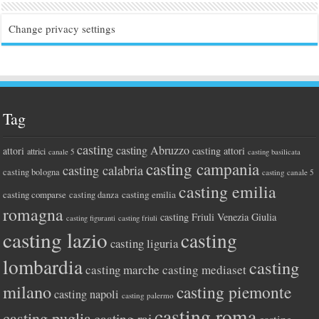
Change privacy settings
Tag
casting
casting Abruzzo
attori
casting attori
attrici
canale 5
casting basilicata
casting campania
casting calabria
casting bologna
casting canale 5
casting emilia
casting comparse
casting emilia
casting danza
romagna
casting Friuli Venezia Giulia
casting figuranti
casting friuli
casting lazio
casting
casting liguria
lombardia
casting
casting marche
casting mediaset
milano
casting piemonte
casting napoli
casting palermo
casting roma
casting puglia
casting rai