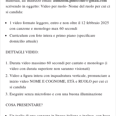
audizioni.pinocchio@gmail.com
materiali, all’indirizzo email:
scrivendo in oggetto: Video per ruolo- Nome del ruolo per cui ci
si candida:
1 video formato leggero, entro e non oltre il 12 febbraio 2025
con canzone e monologo max 60 secondi
Curriculum con foto intera e primo piano (specificare
domicilio attuale)
DETTAGLI VIDEO:
Durata video massimo 60 secondi per cantato e monologo (i
video con durata superiore non saranno visionati)
Video a figura intera con inquadratura verticale, pronunciare a
inizio video NOME E COGNOME, ETÀ e RUOLO per cui ci
si candida
Eseguire senza microfono e con una buona illuminazione
COSA PRESENTARE?
Un taglio di una canzone in lingua italiana o inglese, con base