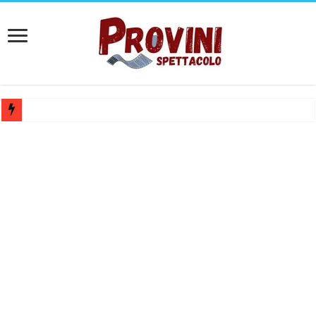
Mediaset cerca figuranti, professionisti, modelli e ballerini: come cand
Lavorare all’Arena di Verona: posizioni aperte e candidature spontane
Casting aperti per film internazionale prodotto da Panorama Films – 
Casting attore per “Luna: dialogo tra un Poeta e una Prostituta” – Laz
Casting per coppia: Realizzazione shooting foto e video retribuito per 