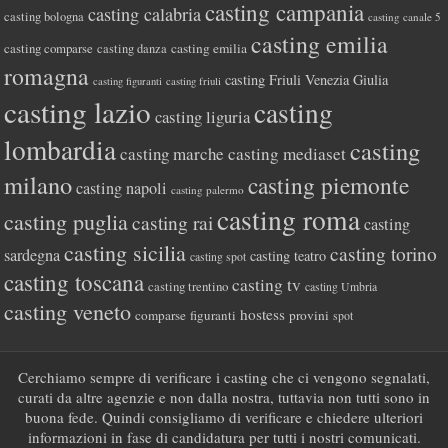
casting campania
casting calabria
casting bologna
casting canale 5
casting emilia
casting comparse
casting emilia
casting danza
romagna
casting Friuli Venezia Giulia
casting figuranti
casting friuli
casting lazio
casting
casting liguria
lombardia
casting
casting marche
casting mediaset
milano
casting piemonte
casting napoli
casting palermo
casting roma
casting puglia
casting rai
casting
casting sicilia
casting torino
sardegna
casting teatro
casting spot
casting toscana
casting tv
casting trentino
casting Umbria
casting veneto
hostess
comparse
figuranti
provini
spot
Cerchiamo sempre di verificare i casting che ci vengono segnalati,
curati da altre agenzie e non dalla nostra, tuttavia non tutti sono in
buona fede. Quindi consigliamo di verificare e chiedere ulteriori
informazioni in fase di candidatura per tutti i nostri comunicati.