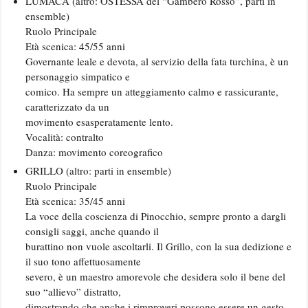
LUMACA (altro: OSTESSA del “Gambero Rosso”, parti in
ensemble)
Ruolo Principale
Età scenica: 45/55 anni
Governante leale e devota, al servizio della fata turchina, è un
personaggio simpatico e
comico. Ha sempre un atteggiamento calmo e rassicurante,
caratterizzato da un
movimento esasperatamente lento.
Vocalità: contralto
Danza: movimento coreografico
GRILLO (altro: parti in ensemble)
Ruolo Principale
Età scenica: 35/45 anni
La voce della coscienza di Pinocchio, sempre pronto a dargli
consigli saggi, anche quando il
burattino non vuole ascoltarli. Il Grillo, con la sua dedizione e
il suo tono affettuosamente
severo, è un maestro amorevole che desidera solo il bene del
suo “allievo” distratto,
dimostrando che anche i rimproveri possono essere un gesto