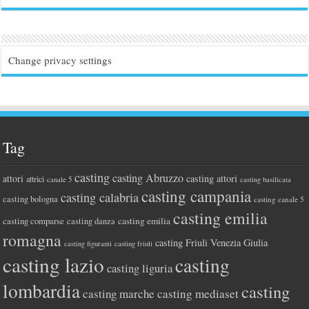
Change privacy settings
Tag
casting
casting Abruzzo
attori
casting attori
attrici
canale 5
casting basilicata
casting campania
casting calabria
casting bologna
casting canale 5
casting emilia
casting comparse
casting emilia
casting danza
romagna
casting Friuli Venezia Giulia
casting figuranti
casting friuli
casting lazio
casting
casting liguria
lombardia
casting
casting marche
casting mediaset