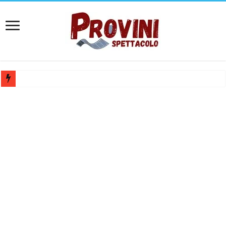
Casting aperti per film internazionale prodotto da Panorama Films – 
Casting attore per “Luna: dialogo tra un Poeta e una Prostituta” – Laz
Casting per coppia: Realizzazione shooting foto e video retribuito per 
Casting per nuovo lungometraggio: si cercano attori, attrici e compars
Ricerca tastierista per Tribute Band dedicata ad Eros Ramazzotti – Ve