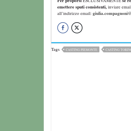
Per proporsi
se re
ESCLUSIVAMENTE
emettere sputi consistenti,
inviare email
giulia.compagnoni@
all’indirizzo email:
Tags
CASTING PIEMONTE
CASTING TORIN