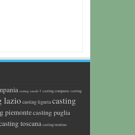
mpania
casting comparse
casting
casting canale 5
g lazio
casting
casting liguria
ng piemonte
casting puglia
casting toscana
casting trentino