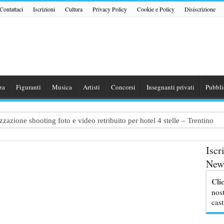
Contattaci
Iscrizioni
Cultura
Privacy Policy
Cookie e Policy
Disiscrizione
za
Figuranti
Musica
Artisti
Concorsi
Insegnanti privati
Pubbli
zazione shooting foto e video retribuito per hotel 4 stelle – Trentino
traggio: si cercano attori, attrici e comparse – Puglia
Iscr
ribute Band dedicata ad Eros Ramazzotti – Veneto
News
nazionale “Gaming Disorder”: si cercano ragazzi e ragazze tra i 16 e i 1
Cli
uove professoresse de L’Eredità, aperte le candidature
nost
cast