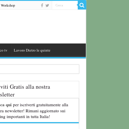
Workshop
co tv
Lavoro Dietro le quinte
iviti Gratis alla nostra
letter
8 anni
cca qui
per iscriverti gratuitamente alla
ra newsletter! Rimani aggiornato sui
ing importanti in tutta Italia!