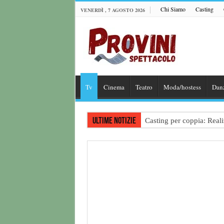
Chi Siamo
Casting
VENERDÌ , 7 AGOSTO 2026
Tv
Cinema
Teatro
Moda/hostess
Dan
Ultime notizie
Casting per coppia: Realiz
Casting per nuovo lungome
Ricerca tastierista per T
Casting film horror inter
Casting Rai: Cercasi le n