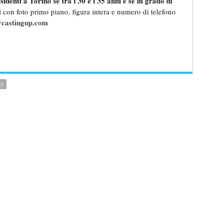
sidenti a Torino se tra i 30 e i 35 anni e se in grado di
 con foto primo piano, figura intera e numero di telefono
castingup.com
O