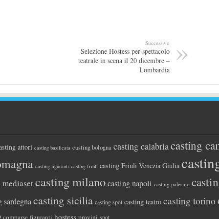
Successivo
Selezione Hostess per spettacolo
teatrale in scena il 20 dicembre –
Lombardia
casting ca
casting calabria
asting attori
casting bologna
casting basilicata
castin
romagna
casting Friuli Venezia Giulia
casting figuranti
casting friuli
casting milano
casti
g mediaset
casting napoli
casting palermo
casting sicilia
casting torino
g sardegna
casting teatro
casting spot
o
hostess
comparse
figuranti
provini
spot