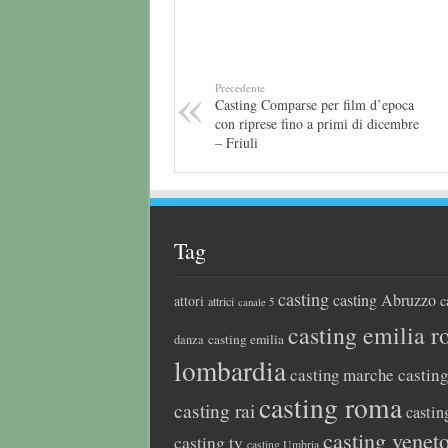
Precedente
Casting Comparse per film d’epoca
con riprese fino a primi di dicembre
– Friuli
Tag
casting
casting Abruzzo
attori
c
attrici
canale 5
casting emilia 
casting emilia
danza
lombardia
casting marche
castin
casting roma
casting rai
castin
casting venet
casting tv
casting Umbria