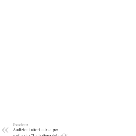
Precedente
Audizioni attori-attrici per
spettacolo “La bottega del caffè”