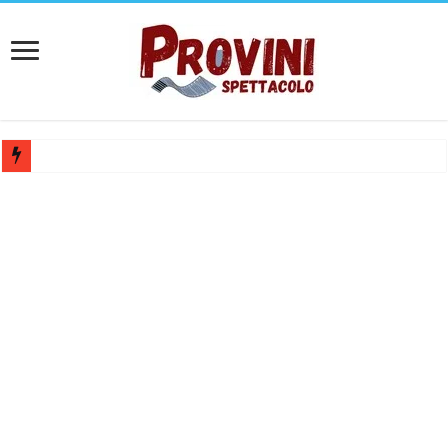
Ricerca tastierista per Tribute Band dedicata ad Eros Ramazzotti – Ve
Casting film horror internazionale “Gaming Disorder”: si cercano ragaz
Casting Rai: Cercasi le nuove professoresse de L’Eredità, aperte le ca
Casting Urgente CHARACTER / MASCOTTE per il Parco divertiment
Affari Tuoi 2026/27: riaperti i casting Rai per partecipare al progra