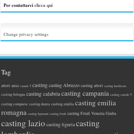
Per contattarci
clicca qui
Change privacy settings
Tag
casting
casting Abruzzo
attori
casting attori
attrici
canale 5
casting basilicata
casting campania
casting calabria
casting bologna
casting canale 5
casting emilia
casting comparse
casting emilia
casting danza
romagna
casting Friuli Venezia Giulia
casting figuranti
casting friuli
casting lazio
casting
casting liguria