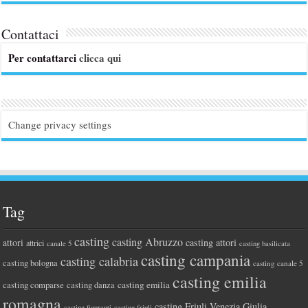
Contattaci
Per contattarci
clicca qui
Change privacy settings
Tag
casting
casting Abruzzo
attori
casting attori
attrici
canale 5
casting basilicata
casting campania
casting calabria
casting bologna
casting canale 5
casting emilia
casting comparse
casting emilia
casting danza
romagna
casting Friuli Venezia Giulia
casting figuranti
casting friuli