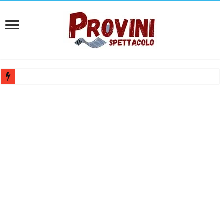
Ricerca tastierista per Tribute Band dedicata ad Eros Ramazzotti – Ve
Casting film horror internazionale “Gaming Disorder”: si cercano ragaz
Casting Rai: Cercasi le nuove professoresse de L’Eredità, aperte le ca
Casting Urgente CHARACTER / MASCOTTE per il Parco divertiment
Affari Tuoi 2026/27: riaperti i casting Rai per partecipare al progra