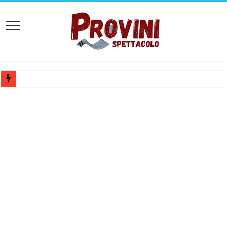
Casting per coppia: Realizzazione shooting foto e video retribuito per 
Casting per nuovo lungometraggio: si cercano attori, attrici e compars
Ricerca tastierista per Tribute Band dedicata ad Eros Ramazzotti – Ve
Casting film horror internazionale “Gaming Disorder”: si cercano ragaz
Casting Rai: Cercasi le nuove professoresse de L’Eredità, aperte le ca