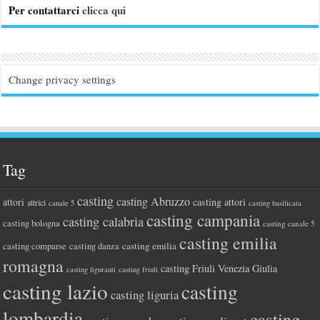
Per contattarci
clicca qui
Change privacy settings
Tag
casting
casting Abruzzo
attori
casting attori
attrici
canale 5
casting basilicata
casting campania
casting calabria
casting bologna
casting canale 5
casting emilia
casting comparse
casting emilia
casting danza
romagna
casting Friuli Venezia Giulia
casting figuranti
casting friuli
casting lazio
casting
casting liguria
lombardia
casting