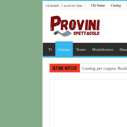
Chi Siamo
Casting
VENERDÌ , 7 AGOSTO 2026
Tv
Cinema
Teatro
Moda/hostess
Dan
Ultime notizie
Casting per coppia: Realiz
Casting per nuovo lungome
Ricerca tastierista per T
Casting film horror inter
Casting Rai: Cercasi le n