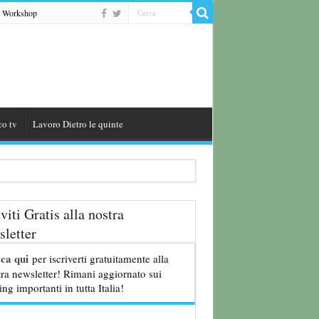
Workshop
co tv
Lavoro Dietro le quinte
iviti Gratis alla nostra
letter
8 anni
cca qui
per iscriverti gratuitamente alla
ra newsletter! Rimani aggiornato sui
ing importanti in tutta Italia!