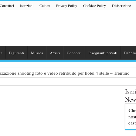
Contattaci
Iscrizioni
Cultura
Privacy Policy
Cookie e Policy
Disiscrizione
za
Figuranti
Musica
Artisti
Concorsi
Insegnanti privati
Pubbli
zazione shooting foto e video retribuito per hotel 4 stelle – Trentino
traggio: si cercano attori, attrici e comparse – Puglia
Iscr
ribute Band dedicata ad Eros Ramazzotti – Veneto
News
nazionale “Gaming Disorder”: si cercano ragazzi e ragazze tra i 16 e i 1
Cli
uove professoresse de L’Eredità, aperte le candidature
nost
cast