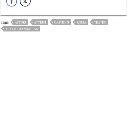
Tags
ATTORI
ATTRICI
CASTIING
ROMA
TEATRO
TEATRO MANHATTAN