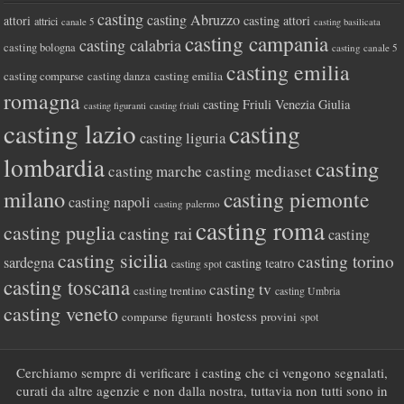
casting
casting Abruzzo
attori
casting attori
attrici
canale 5
casting basilicata
casting campania
casting calabria
casting bologna
casting canale 5
casting emilia
casting comparse
casting emilia
casting danza
romagna
casting Friuli Venezia Giulia
casting figuranti
casting friuli
casting lazio
casting
casting liguria
lombardia
casting
casting marche
casting mediaset
milano
casting piemonte
casting napoli
casting palermo
casting roma
casting puglia
casting rai
casting
casting sicilia
casting torino
sardegna
casting teatro
casting spot
casting toscana
casting tv
casting trentino
casting Umbria
casting veneto
hostess
comparse
figuranti
provini
spot
Cerchiamo sempre di verificare i casting che ci vengono segnalati,
curati da altre agenzie e non dalla nostra, tuttavia non tutti sono in