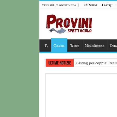
Chi Siamo
Casting
VENERDÌ , 7 AGOSTO 2026
Tv
Cinema
Teatro
Moda/hostess
Dan
Ultime notizie
Casting per coppia: Realiz
Casting per nuovo lungome
Ricerca tastierista per T
Casting film horror inter
Casting Rai: Cercasi le n