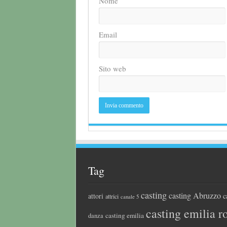
Nome
Email
Sito web
Tag
casting
casting Abruzzo
attori
c
attrici
canale 5
casting emilia 
casting emilia
danza