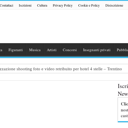
Contattaci
Iscrizioni
Cultura
Privacy Policy
Cookie e Policy
Disiscrizione
za
Figuranti
Musica
Artisti
Concorsi
Insegnanti privati
Pubbli
zazione shooting foto e video retribuito per hotel 4 stelle – Trentino
traggio: si cercano attori, attrici e comparse – Puglia
Iscr
ribute Band dedicata ad Eros Ramazzotti – Veneto
News
nazionale “Gaming Disorder”: si cercano ragazzi e ragazze tra i 16 e i 1
Cli
uove professoresse de L’Eredità, aperte le candidature
nost
cast