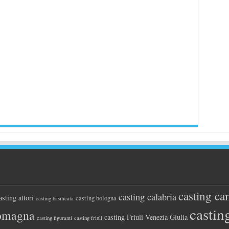
casting ca
casting calabria
asting attori
casting bologna
casting basilicata
castin
romagna
casting Friuli Venezia Giulia
casting figuranti
casting friuli