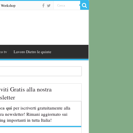
Workshop
co tv
Lavoro Dietro le quinte
iviti Gratis alla nostra
letter
8 anni
cca qui
per iscriverti gratuitamente alla
ra newsletter! Rimani aggiornato sui
ing importanti in tutta Italia!