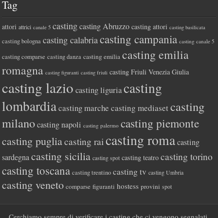
Tag
casting
casting Abruzzo
attori
casting attori
attrici
canale 5
casting basilicata
casting campania
casting calabria
casting bologna
casting canale 5
casting emilia
casting comparse
casting emilia
casting danza
romagna
casting Friuli Venezia Giulia
casting figuranti
casting friuli
casting lazio
casting
casting liguria
lombardia
casting
casting marche
casting mediaset
milano
casting piemonte
casting napoli
casting palermo
casting roma
casting puglia
casting rai
casting
casting sicilia
casting torino
sardegna
casting teatro
casting spot
casting toscana
casting tv
casting trentino
casting Umbria
casting veneto
hostess
comparse
figuranti
provini
spot
Cerchiamo sempre di verificare i casting che ci vengono segnalati,