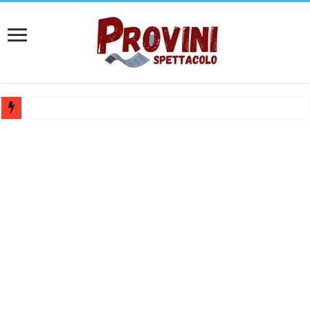
Casting per nuovo lungometraggio: si cercano attori, attrici e compars
Ricerca tastierista per Tribute Band dedicata ad Eros Ramazzotti – Ve
Casting film horror internazionale “Gaming Disorder”: si cercano ragaz
Casting Rai: Cercasi le nuove professoresse de L’Eredità, aperte le ca
Casting Urgente CHARACTER / MASCOTTE per il Parco divertiment