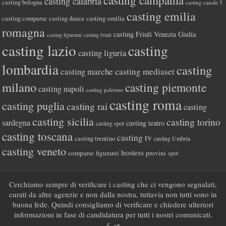
casting campania
casting calabria
casting bologna
casting canale 5
casting emilia
casting comparse
casting emilia
casting danza
romagna
casting Friuli Venezia Giulia
casting figuranti
casting friuli
casting lazio
casting
casting liguria
lombardia
casting
casting marche
casting mediaset
milano
casting piemonte
casting napoli
casting palermo
casting roma
casting puglia
casting rai
casting
casting sicilia
casting torino
sardegna
casting teatro
casting spot
casting toscana
casting tv
casting trentino
casting Umbria
casting veneto
hostess
comparse
figuranti
provini
spot
Cerchiamo sempre di verificare i casting che ci vengono segnalati,
curati da altre agenzie e non dalla nostra, tuttavia non tutti sono in
buona fede. Quindi consigliamo di verificare e chiedere ulteriori
informazioni in fase di candidatura per tutti i nostri comunicati.