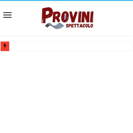
Casting aperti per film internazionale prodotto da Panorama Films – 
Casting attore per “Luna: dialogo tra un Poeta e una Prostituta” – Laz
Casting per coppia: Realizzazione shooting foto e video retribuito per 
Casting per nuovo lungometraggio: si cercano attori, attrici e compars
Ricerca tastierista per Tribute Band dedicata ad Eros Ramazzotti – Ve