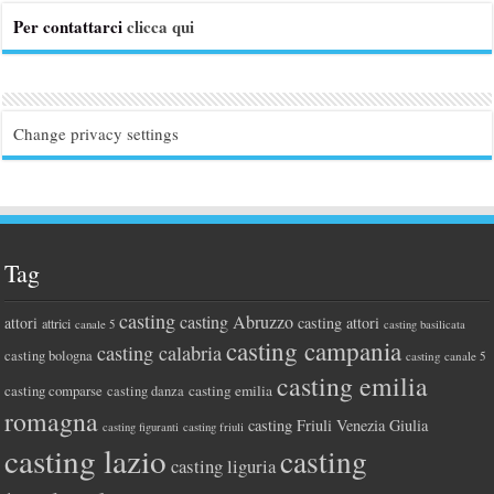
Per contattarci
clicca qui
Change privacy settings
Tag
casting
casting Abruzzo
attori
casting attori
attrici
canale 5
casting basilicata
casting campania
casting calabria
casting bologna
casting canale 5
casting emilia
casting comparse
casting emilia
casting danza
romagna
casting Friuli Venezia Giulia
casting figuranti
casting friuli
casting lazio
casting
casting liguria