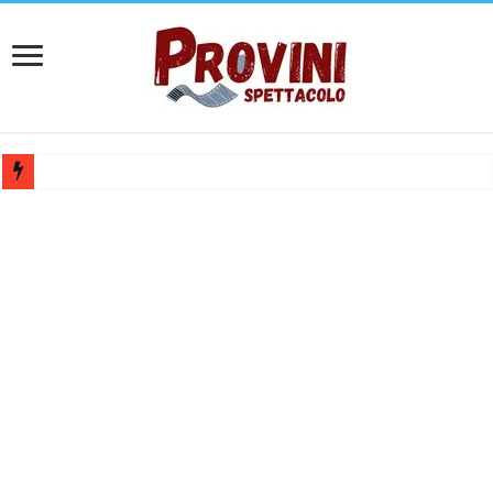
Casting aperti per film internazionale prodotto da Panorama Films – 
Casting attore per “Luna: dialogo tra un Poeta e una Prostituta” – Laz
Casting per coppia: Realizzazione shooting foto e video retribuito per 
Casting per nuovo lungometraggio: si cercano attori, attrici e compars
Ricerca tastierista per Tribute Band dedicata ad Eros Ramazzotti – Ve