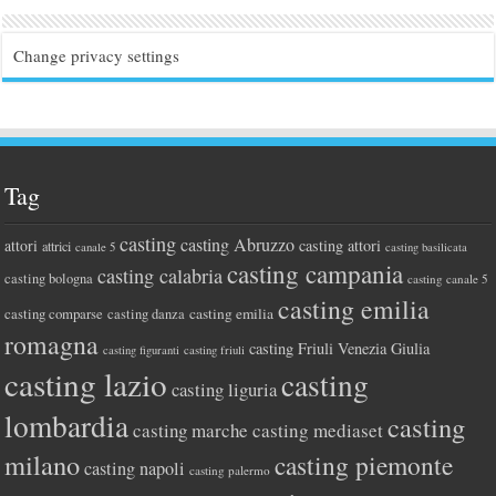
Change privacy settings
Tag
casting
casting Abruzzo
attori
casting attori
attrici
canale 5
casting basilicata
casting campania
casting calabria
casting bologna
casting canale 5
casting emilia
casting comparse
casting emilia
casting danza
romagna
casting Friuli Venezia Giulia
casting figuranti
casting friuli
casting lazio
casting
casting liguria
lombardia
casting
casting marche
casting mediaset
milano
casting piemonte
casting napoli
casting palermo