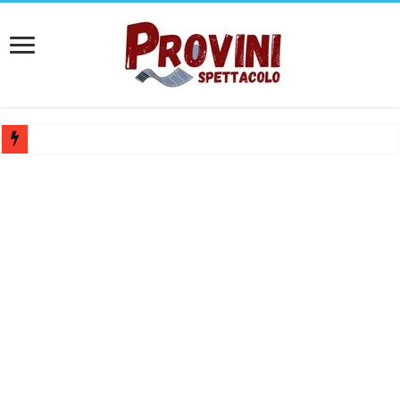
Ricerca tastierista per Tribute Band dedicata ad Eros Ramazzotti – Ve
Casting film horror internazionale “Gaming Disorder”: si cercano ragaz
Casting Rai: Cercasi le nuove professoresse de L’Eredità, aperte le ca
Casting Urgente CHARACTER / MASCOTTE per il Parco divertiment
Affari Tuoi 2026/27: riaperti i casting Rai per partecipare al progra