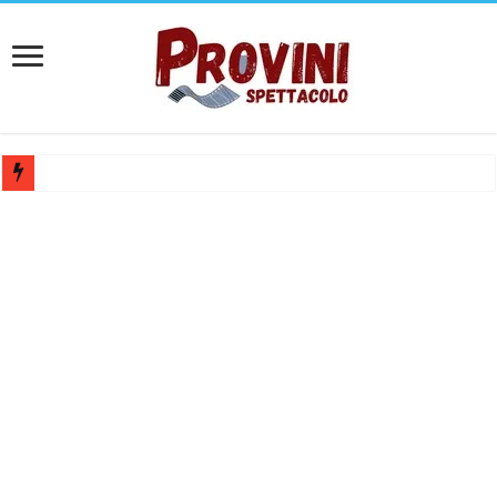
Casting per coppia: Realizzazione shooting foto e video retribuito per 
Casting per nuovo lungometraggio: si cercano attori, attrici e compars
Ricerca tastierista per Tribute Band dedicata ad Eros Ramazzotti – Ve
Casting film horror internazionale “Gaming Disorder”: si cercano ragaz
Casting Rai: Cercasi le nuove professoresse de L’Eredità, aperte le ca