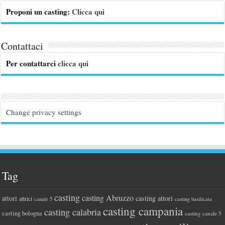
Proponi un casting:
Clicca qui
Contattaci
Per contattarci
clicca qui
Change privacy settings
Tag
casting
casting Abruzzo
attori
casting attori
attrici
canale 5
casting basilicata
casting campania
casting calabria
casting bologna
casting canale 5