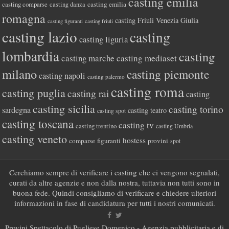
casting emilia
casting comparse
casting emilia
casting danza
romagna
casting Friuli Venezia Giulia
casting figuranti
casting friuli
casting lazio
casting
casting liguria
lombardia
casting
casting marche
casting mediaset
milano
casting piemonte
casting napoli
casting palermo
casting roma
casting puglia
casting rai
casting
casting sicilia
casting torino
sardegna
casting teatro
casting spot
casting toscana
casting tv
casting trentino
casting Umbria
casting veneto
hostess
comparse
figuranti
provini
spot
Cerchiamo sempre di verificare i casting che ci vengono segnalati,
curati da altre agenzie e non dalla nostra, tuttavia non tutti sono in
buona fede. Quindi consigliamo di verificare e chiedere ulteriori
informazioni in fase di candidatura per tutti i nostri comunicati.
Provini Spettacolo di Pugliese Domenico - Agenzia pubblicitaria e di