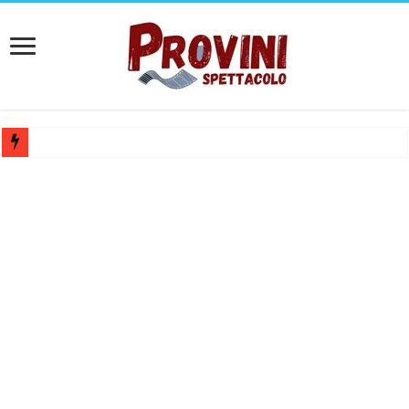
Casting per coppia: Realizzazione shooting foto e video retribuito per 
Casting per nuovo lungometraggio: si cercano attori, attrici e compars
Ricerca tastierista per Tribute Band dedicata ad Eros Ramazzotti – Ve
Casting film horror internazionale “Gaming Disorder”: si cercano ragaz
Casting Rai: Cercasi le nuove professoresse de L’Eredità, aperte le ca