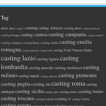
Tag
casting
casting Abruzzo
attori
casting attori
attrici
canale 5
casting basilicata
casting campania
casting calabria
casting bologna
casting canale 5
casting emilia
casting comparse
casting emilia
casting danza
romagna
casting Friuli Venezia Giulia
casting figuranti
casting friuli
casting lazio
casting
casting liguria
lombardia
casting
casting marche
casting mediaset
milano
casting piemonte
casting napoli
casting palermo
casting roma
casting puglia
casting rai
casting
casting sicilia
casting torino
sardegna
casting teatro
casting spot
casting toscana
casting tv
casting trentino
casting Umbria
casting veneto
hostess
comparse
figuranti
provini
spot