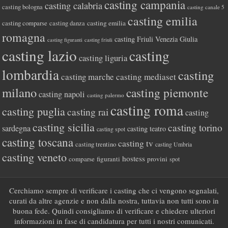
casting campania
casting calabria
casting bologna
casting canale 5
casting emilia
casting comparse
casting emilia
casting danza
romagna
casting Friuli Venezia Giulia
casting figuranti
casting friuli
casting lazio
casting
casting liguria
lombardia
casting
casting marche
casting mediaset
milano
casting piemonte
casting napoli
casting palermo
casting roma
casting puglia
casting rai
casting
casting sicilia
casting torino
sardegna
casting teatro
casting spot
casting toscana
casting tv
casting trentino
casting Umbria
casting veneto
hostess
comparse
figuranti
provini
spot
Cerchiamo sempre di verificare i casting che ci vengono segnalati,
curati da altre agenzie e non dalla nostra, tuttavia non tutti sono in
buona fede. Quindi consigliamo di verificare e chiedere ulteriori
informazioni in fase di candidatura per tutti i nostri comunicati.