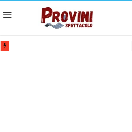
Mediaset cerca figuranti, professionisti, modelli e ballerini: come cand
Lavorare all’Arena di Verona: posizioni aperte e candidature spontane
Casting aperti per film internazionale prodotto da Panorama Films – 
Casting attore per “Luna: dialogo tra un Poeta e una Prostituta” – Laz
Casting per coppia: Realizzazione shooting foto e video retribuito per 