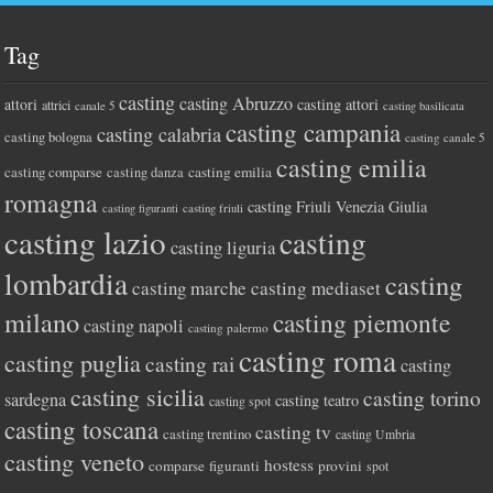
Tag
casting
casting Abruzzo
attori
casting attori
attrici
canale 5
casting basilicata
casting campania
casting calabria
casting bologna
casting canale 5
casting emilia
casting comparse
casting emilia
casting danza
romagna
casting Friuli Venezia Giulia
casting figuranti
casting friuli
casting lazio
casting
casting liguria
lombardia
casting
casting marche
casting mediaset
milano
casting piemonte
casting napoli
casting palermo
casting roma
casting puglia
casting rai
casting
casting sicilia
casting torino
sardegna
casting teatro
casting spot
casting toscana
casting tv
casting trentino
casting Umbria
casting veneto
hostess
comparse
figuranti
provini
spot