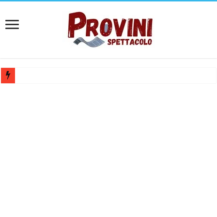
Casting aperti per film internazionale prodotto da Panorama Films – 
Casting attore per “Luna: dialogo tra un Poeta e una Prostituta” – Laz
Casting per coppia: Realizzazione shooting foto e video retribuito per 
Casting per nuovo lungometraggio: si cercano attori, attrici e compars
Ricerca tastierista per Tribute Band dedicata ad Eros Ramazzotti – Ve