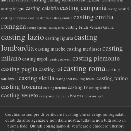
canale 5
casting basilicata
casting campania
casting calabria
casting bologna
casting canale 5
casting emilia
casting comparse
casting emilia
casting danza
romagna
casting Friuli Venezia Giulia
casting figuranti
casting friuli
casting lazio
casting
casting liguria
lombardia
casting
casting marche
casting mediaset
milano
casting piemonte
casting napoli
casting palermo
casting roma
casting puglia
casting rai
casting
casting sicilia
casting torino
sardegna
casting teatro
casting spot
casting toscana
casting tv
casting trentino
casting Umbria
casting veneto
hostess
comparse
figuranti
provini
spot
Cerchiamo sempre di verificare i casting che ci vengono segnalati,
curati da altre agenzie e non dalla nostra, tuttavia non tutti sono in
buona fede. Quindi consigliamo di verificare e chiedere ulteriori