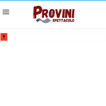
Casting aperti per film internazionale prodotto da Panorama Films – 
Casting attore per “Luna: dialogo tra un Poeta e una Prostituta” – Laz
Casting per coppia: Realizzazione shooting foto e video retribuito per 
Casting per nuovo lungometraggio: si cercano attori, attrici e compars
Ricerca tastierista per Tribute Band dedicata ad Eros Ramazzotti – Ve