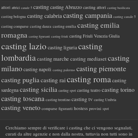
casting
casting Abruzzo
attori
casting attori
attrici
canale 5
casting basilicata
casting campania
casting calabria
casting bologna
casting canale 5
casting emilia
casting comparse
casting emilia
casting danza
romagna
casting Friuli Venezia Giulia
casting figuranti
casting friuli
casting lazio
casting
casting liguria
lombardia
casting
casting marche
casting mediaset
milano
casting piemonte
casting napoli
casting palermo
casting roma
casting puglia
casting rai
casting
casting sicilia
casting torino
sardegna
casting teatro
casting spot
casting toscana
casting tv
casting trentino
casting Umbria
casting veneto
hostess
comparse
figuranti
provini
spot
Cerchiamo sempre di verificare i casting che ci vengono segnalati,
curati da altre agenzie e non dalla nostra, tuttavia non tutti sono in