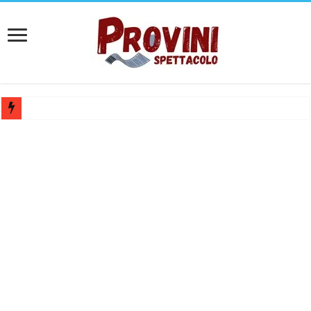
Casting per coppia: Realizzazione shooting foto e video retribuito per 
Casting per nuovo lungometraggio: si cercano attori, attrici e compars
Ricerca tastierista per Tribute Band dedicata ad Eros Ramazzotti – Ve
Casting film horror internazionale “Gaming Disorder”: si cercano ragaz
Casting Rai: Cercasi le nuove professoresse de L’Eredità, aperte le ca