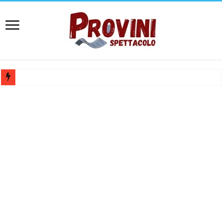
Casting aperti per film internazionale prodotto da Panorama Films – 
Casting attore per “Luna: dialogo tra un Poeta e una Prostituta” – Laz
Casting per coppia: Realizzazione shooting foto e video retribuito per 
Casting per nuovo lungometraggio: si cercano attori, attrici e compars
Ricerca tastierista per Tribute Band dedicata ad Eros Ramazzotti – Ve