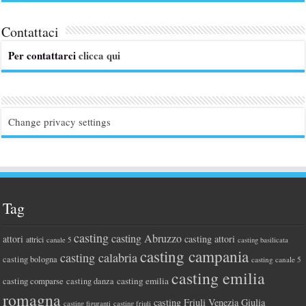
Contattaci
Per contattarci
clicca qui
Change privacy settings
Tag
casting
casting Abruzzo
attori
casting attori
attrici
canale 5
casting basilicata
casting campania
casting calabria
casting bologna
casting canale 5
casting emilia
casting comparse
casting emilia
casting danza
romagna
casting Friuli Venezia Giulia
casting figuranti
casting friuli