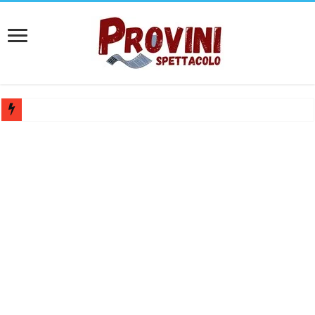
Casting per nuovo lungometraggio: si cercano attori, attrici e compars
Ricerca tastierista per Tribute Band dedicata ad Eros Ramazzotti – Ve
Casting film horror internazionale “Gaming Disorder”: si cercano ragaz
Casting Rai: Cercasi le nuove professoresse de L’Eredità, aperte le ca
Casting Urgente CHARACTER / MASCOTTE per il Parco divertiment