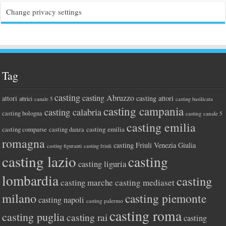
Change privacy settings
Tag
casting
casting Abruzzo
attori
casting attori
attrici
canale 5
casting basilicata
casting campania
casting calabria
casting bologna
casting canale 5
casting emilia
casting comparse
casting emilia
casting danza
romagna
casting Friuli Venezia Giulia
casting figuranti
casting friuli
casting lazio
casting
casting liguria
lombardia
casting
casting marche
casting mediaset
milano
casting piemonte
casting napoli
casting palermo
casting roma
casting puglia
casting rai
casting