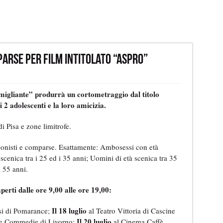
arse per film intitolato “Aspro”
igliante” produrrà un cortometraggio dal titolo
 2 adolescenti e la loro amicizia.
di Pisa e zone limitrofe.
gonisti e comparse. Esattamente: Ambosessi con età
 scenica tra i 25 ed i 35 anni; Uomini di età scenica tra 35
i 55 anni.
aperti dalle ore 9,00 alle ore 19,00:
Il 18 luglio
si di Pomarance;
al Teatro Vittoria di Cascine
Il 20 luglio
le Commedie di Livorno;
al Cinema Caffè