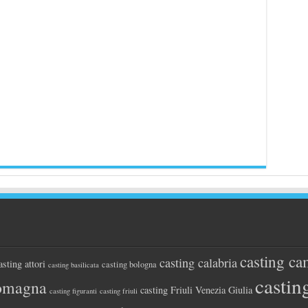
casting ca
casting calabria
asting attori
casting bologna
casting basilicata
castin
romagna
casting Friuli Venezia Giulia
casting figuranti
casting friuli