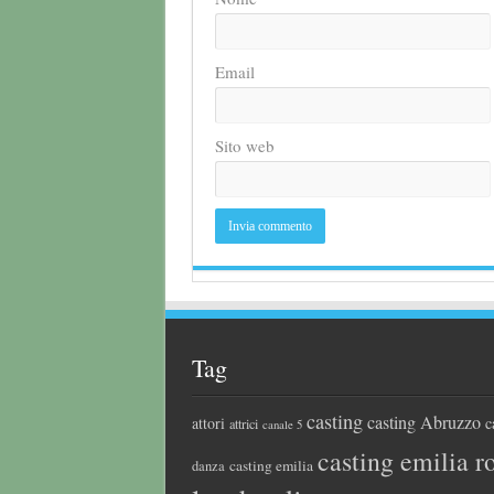
Email
Sito web
Tag
casting
casting Abruzzo
attori
c
attrici
canale 5
casting emilia 
casting emilia
danza