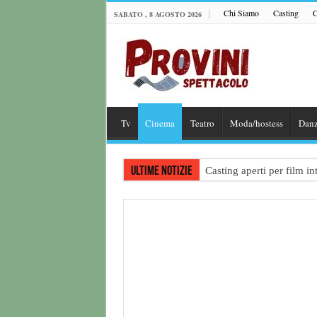
Chi Siamo
Casting
C
SABATO , 8 AGOSTO 2026
Tv
Cinema
Teatro
Moda/hostess
Dan
Ultime notizie
Casting aperti per film 
Casting attore per “Luna:
Casting per coppia: Realiz
Casting per nuovo lungome
Ricerca tastierista per T