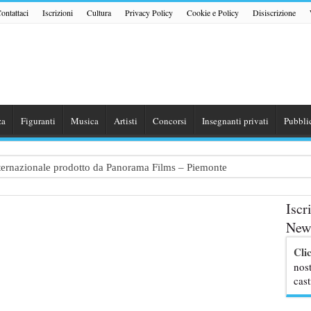
ontattaci
Iscrizioni
Cultura
Privacy Policy
Cookie e Policy
Disiscrizione
za
Figuranti
Musica
Artisti
Concorsi
Insegnanti privati
Pubbli
internazionale prodotto da Panorama Films – Piemonte
 dialogo tra un Poeta e una Prostituta” – Lazio
Iscr
zazione shooting foto e video retribuito per hotel 4 stelle – Trentino
News
traggio: si cercano attori, attrici e comparse – Puglia
Cli
ribute Band dedicata ad Eros Ramazzotti – Veneto
nost
cast