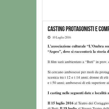
Casting protagonisti e comp
10 Luglio 2016
L’associazione culturale “L’Ombra som
“Aspro”, dove si racconterà la storia di
Il film sarà ambientato a “Buti” in prov. 
Si cercano ambosessi per ruoli da prota
scenica tra i 12 e i 14 anni; donne di età
e i 50 anni; ambosessi di età superiore a
I casting nelle seguenti date e località 
Il 15 luglio 2016
al Teatro dei Coraggio
Il 19 luglio
di Buti;
al Nuovo Teatro del