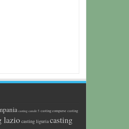
mpania
casting comparse
casting
casting canale 5
g lazio
casting
casting liguria