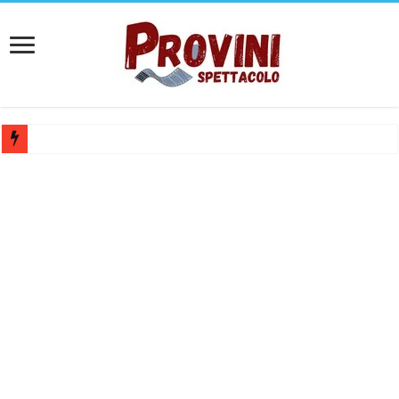
Casting per coppia: Realizzazione shooting foto e video retribuito per 
Casting per nuovo lungometraggio: si cercano attori, attrici e compars
Ricerca tastierista per Tribute Band dedicata ad Eros Ramazzotti – Ve
Casting film horror internazionale “Gaming Disorder”: si cercano ragaz
Casting Rai: Cercasi le nuove professoresse de L’Eredità, aperte le ca