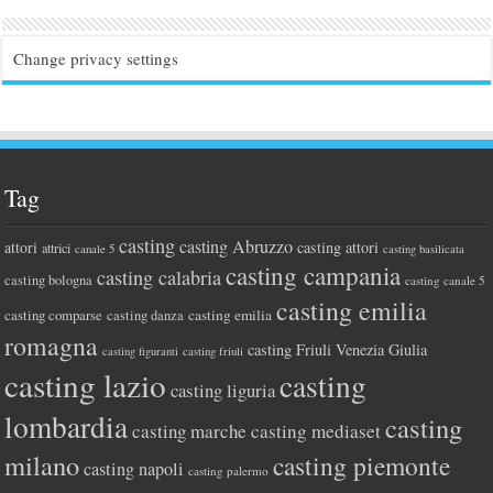
Change privacy settings
Tag
casting
casting Abruzzo
attori
casting attori
attrici
canale 5
casting basilicata
casting campania
casting calabria
casting bologna
casting canale 5
casting emilia
casting comparse
casting emilia
casting danza
romagna
casting Friuli Venezia Giulia
casting figuranti
casting friuli
casting lazio
casting
casting liguria
lombardia
casting
casting marche
casting mediaset
milano
casting piemonte
casting napoli
casting palermo