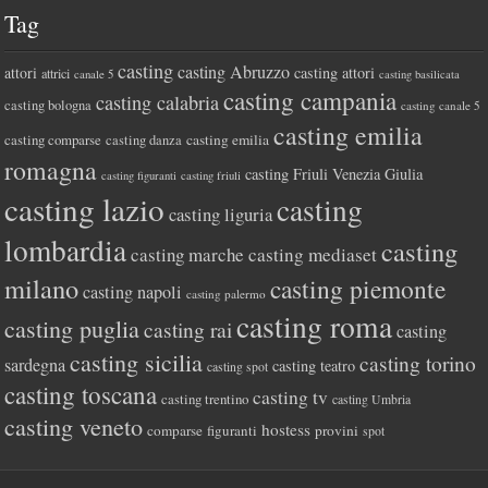
Tag
casting
casting Abruzzo
attori
casting attori
attrici
canale 5
casting basilicata
casting campania
casting calabria
casting bologna
casting canale 5
casting emilia
casting comparse
casting emilia
casting danza
romagna
casting Friuli Venezia Giulia
casting figuranti
casting friuli
casting lazio
casting
casting liguria
lombardia
casting
casting marche
casting mediaset
milano
casting piemonte
casting napoli
casting palermo
casting roma
casting puglia
casting rai
casting
casting sicilia
casting torino
sardegna
casting teatro
casting spot
casting toscana
casting tv
casting trentino
casting Umbria
casting veneto
hostess
comparse
figuranti
provini
spot