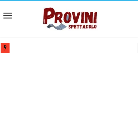
Mediaset cerca figuranti, professionisti, modelli e ballerini: come cand
Lavorare all’Arena di Verona: posizioni aperte e candidature spontane
Casting aperti per film internazionale prodotto da Panorama Films – 
Casting attore per “Luna: dialogo tra un Poeta e una Prostituta” – Laz
Casting per coppia: Realizzazione shooting foto e video retribuito per 