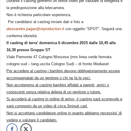
Durante il casting gireremo un breve video per valutare la telegenia e
la predisposizione alla telecamera.
Non è richiesta particolare esperienza.
Per candidarsi al casting inviare dati e foto a
alessandra.pagan@stproduction.it
con oggetto “SPOT”. Seguirà una
conferma idoneità.
Il casting di terra’ domenica 6 dicembre 2015 dalle 10,45 alle
16,30 presso Gruppo ST
Viale Piemonte 47 Cologno Monzese (mm linea verde fermata
cologno sud – tang.uscita Cologno Sud) – di fronte Mediaset
Per accedere al casting i bambini devono obbligatoriamente essere
accompagnatati da un genitore o chi ne fa le veci.
Non acceteremo al casting bambini affidati a parenti, amici o
conoscenti senza relativa delega di un genitore o tutore.
Si accederà al casting in ordine di arrivo, il casting sarà scorrevole e
sarà composto da un video di circa 3minuti cad.
Non si accettano candidature online in quanto abbiamo necessita’ di
vedere e valutare il candidato.