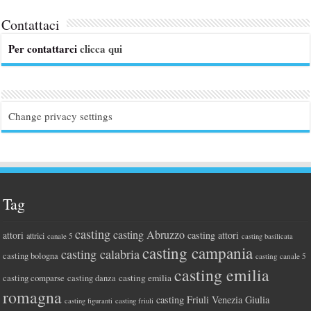
Contattaci
Per contattarci
clicca qui
Change privacy settings
Tag
casting
casting Abruzzo
attori
casting attori
attrici
canale 5
casting basilicata
casting campania
casting calabria
casting bologna
casting canale 5
casting emilia
casting comparse
casting emilia
casting danza
romagna
casting Friuli Venezia Giulia
casting figuranti
casting friuli