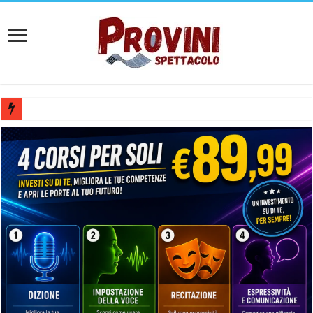
Casting aperti per film internazionale prodotto da Panorama Films – 
Casting attore per “Luna: dialogo tra un Poeta e una Prostituta” – Laz
Casting per coppia: Realizzazione shooting foto e video retribuito per 
Casting per nuovo lungometraggio: si cercano attori, attrici e compars
Ricerca tastierista per Tribute Band dedicata ad Eros Ramazzotti – Ve