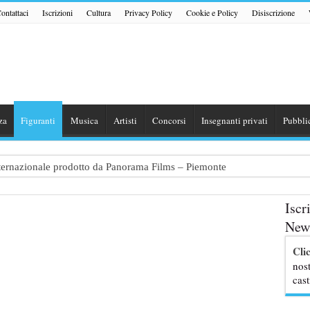
ontattaci
Iscrizioni
Cultura
Privacy Policy
Cookie e Policy
Disiscrizione
za
Figuranti
Musica
Artisti
Concorsi
Insegnanti privati
Pubbli
internazionale prodotto da Panorama Films – Piemonte
 dialogo tra un Poeta e una Prostituta” – Lazio
Iscr
zazione shooting foto e video retribuito per hotel 4 stelle – Trentino
News
traggio: si cercano attori, attrici e comparse – Puglia
Cli
ribute Band dedicata ad Eros Ramazzotti – Veneto
nost
cast