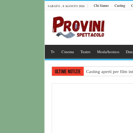
Chi Siamo
Casting
C
SABATO , 8 AGOSTO 2026
Tv
Cinema
Teatro
Moda/hostess
Dan
Ultime notizie
Casting aperti per film 
Casting attore per “Luna:
Casting per coppia: Realiz
Casting per nuovo lungome
Ricerca tastierista per T