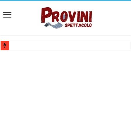
Casting per coppia: Realizzazione shooting foto e video retribuito per 
Casting per nuovo lungometraggio: si cercano attori, attrici e compars
Ricerca tastierista per Tribute Band dedicata ad Eros Ramazzotti – Ve
Casting film horror internazionale “Gaming Disorder”: si cercano ragaz
Casting Rai: Cercasi le nuove professoresse de L’Eredità, aperte le ca