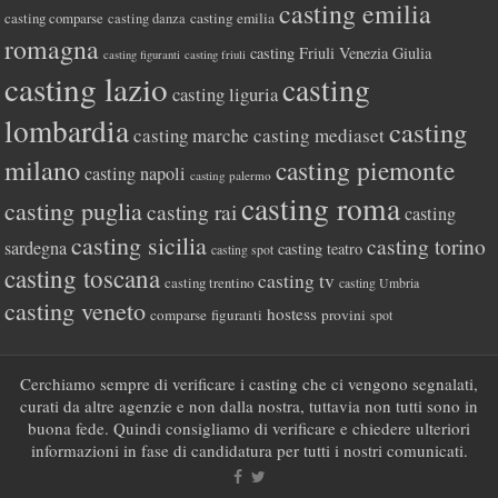
casting emilia
casting comparse
casting emilia
casting danza
romagna
casting Friuli Venezia Giulia
casting figuranti
casting friuli
casting lazio
casting
casting liguria
lombardia
casting
casting marche
casting mediaset
milano
casting piemonte
casting napoli
casting palermo
casting roma
casting puglia
casting rai
casting
casting sicilia
casting torino
sardegna
casting teatro
casting spot
casting toscana
casting tv
casting trentino
casting Umbria
casting veneto
hostess
comparse
figuranti
provini
spot
Cerchiamo sempre di verificare i casting che ci vengono segnalati,
curati da altre agenzie e non dalla nostra, tuttavia non tutti sono in
buona fede. Quindi consigliamo di verificare e chiedere ulteriori
informazioni in fase di candidatura per tutti i nostri comunicati.