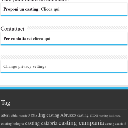
Proponi un casting:
Clicca qui
Contattaci
Per contattarci
clicca qui
Change privacy settings
Tag
casting
casting Abruzzo
attori
casting attori
attrici
canale 5
casting basilicata
casting campania
casting calabria
casting bologna
casting canale 5