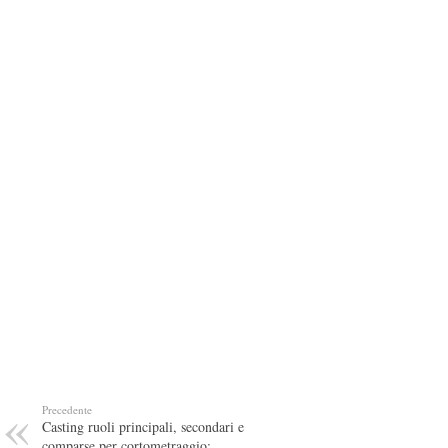
Precedente
Casting ruoli principali, secondari e
comparse per cortometraggio: