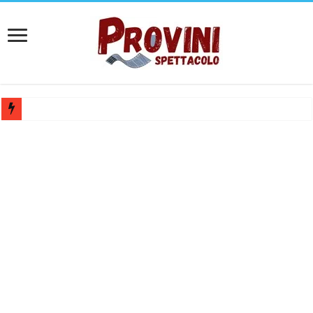
Casting Rai: Cercasi le nuove professoresse de L’Eredità, aperte le ca
Casting Urgente CHARACTER / MASCOTTE per il Parco divertiment
Affari Tuoi 2026/27: riaperti i casting Rai per partecipare al progra
Audizioni “Amore e Psiche”: casting per attori, attrici e ballerini nell
Casting film horror a Roma: ANXUR FILMS cerca attori e attrici per pi