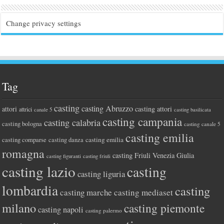
Change privacy settings
Tag
casting
casting Abruzzo
attori
casting attori
attrici
canale 5
casting basilicata
casting campania
casting calabria
casting bologna
casting canale 5
casting emilia
casting comparse
casting emilia
casting danza
romagna
casting Friuli Venezia Giulia
casting figuranti
casting friuli
casting lazio
casting
casting liguria
lombardia
casting
casting marche
casting mediaset
milano
casting piemonte
casting napoli
casting palermo