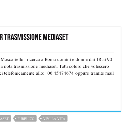
per trasmissione Mediaset
do Moscariello” ricerca a Roma uomini e donne dai 18 ai 90
a nota trasmissione mediaset. Tutti coloro che volessero
rci telefonicamente allo:
06 45474674 oppure tramite mail
ASET
PUBBLICO
VIVI LA VITA