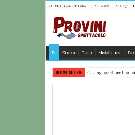
Chi Siamo
Casting
C
SABATO , 8 AGOSTO 2026
Tv
Cinema
Teatro
Moda/hostess
Dan
Ultime notizie
Casting aperti per film 
Casting attore per “Luna:
Casting per coppia: Realiz
Casting per nuovo lungome
Ricerca tastierista per T