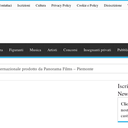
ontattaci
Iscrizioni
Cultura
Privacy Policy
Cookie e Policy
Disiscrizione
za
Figuranti
Musica
Artisti
Concorsi
Insegnanti privati
Pubbli
internazionale prodotto da Panorama Films – Piemonte
 dialogo tra un Poeta e una Prostituta” – Lazio
Iscr
zazione shooting foto e video retribuito per hotel 4 stelle – Trentino
News
traggio: si cercano attori, attrici e comparse – Puglia
Cli
ribute Band dedicata ad Eros Ramazzotti – Veneto
nost
cast