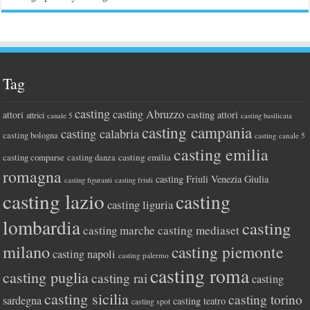
Tag
casting
casting Abruzzo
attori
casting attori
attrici
canale 5
casting basilicata
casting campania
casting calabria
casting bologna
casting canale 5
casting emilia
casting comparse
casting emilia
casting danza
romagna
casting Friuli Venezia Giulia
casting figuranti
casting friuli
casting lazio
casting
casting liguria
lombardia
casting
casting marche
casting mediaset
milano
casting piemonte
casting napoli
casting palermo
casting roma
casting puglia
casting rai
casting
casting sicilia
casting torino
sardegna
casting teatro
casting spot