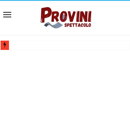
Casting per coppia: Realizzazione shooting foto e video retribuito per 
Casting per nuovo lungometraggio: si cercano attori, attrici e compars
Ricerca tastierista per Tribute Band dedicata ad Eros Ramazzotti – Ve
Casting film horror internazionale “Gaming Disorder”: si cercano ragaz
Casting Rai: Cercasi le nuove professoresse de L’Eredità, aperte le ca