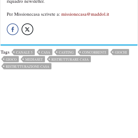
riquadro newsletter.
Per Missionecasa scrivete a:
missionecasa@maddol.it
Tags
CANALE 5
CASA
CASTING
CONCORRENTI
GIOCHI
GIOCO
MEDIASET
RISTRUTTURARE CASA
RISTRUTTURAZIONE CASA