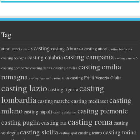
Tag
casting
casting Abruzzo
attori
casting attori
attrici
canale 5
casting basilicata
casting campania
casting calabria
casting bologna
casting canale 5
casting emilia
casting comparse
casting emilia
casting danza
romagna
casting Friuli Venezia Giulia
casting figuranti
casting friuli
casting lazio
casting
casting liguria
lombardia
casting
casting marche
casting mediaset
milano
casting piemonte
casting napoli
casting palermo
casting roma
casting puglia
casting rai
casting
casting sicilia
casting torino
sardegna
casting teatro
casting spot