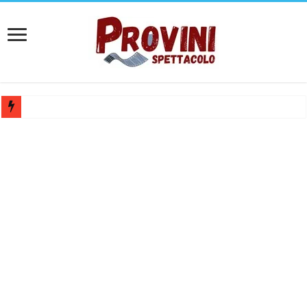
Casting per coppia: Realizzazione shooting foto e video retribuito per 
Casting per nuovo lungometraggio: si cercano attori, attrici e compars
Ricerca tastierista per Tribute Band dedicata ad Eros Ramazzotti – Ve
Casting film horror internazionale “Gaming Disorder”: si cercano ragaz
Casting Rai: Cercasi le nuove professoresse de L’Eredità, aperte le ca