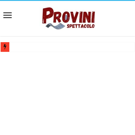
Casting aperti per film internazionale prodotto da Panorama Films – 
Casting attore per “Luna: dialogo tra un Poeta e una Prostituta” – Laz
Casting per coppia: Realizzazione shooting foto e video retribuito per 
Casting per nuovo lungometraggio: si cercano attori, attrici e compars
Ricerca tastierista per Tribute Band dedicata ad Eros Ramazzotti – Ve