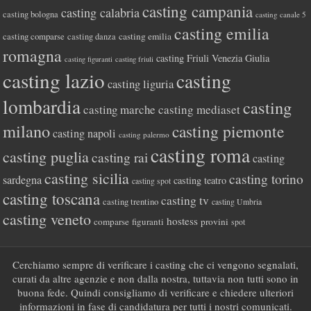
casting campania
casting calabria
casting bologna
casting canale 5
casting emilia
casting comparse
casting emilia
casting danza
romagna
casting Friuli Venezia Giulia
casting figuranti
casting friuli
casting lazio
casting
casting liguria
lombardia
casting
casting marche
casting mediaset
milano
casting piemonte
casting napoli
casting palermo
casting roma
casting puglia
casting rai
casting
casting sicilia
casting torino
sardegna
casting teatro
casting spot
casting toscana
casting tv
casting trentino
casting Umbria
casting veneto
hostess
comparse
figuranti
provini
spot
Cerchiamo sempre di verificare i casting che ci vengono segnalati,
curati da altre agenzie e non dalla nostra, tuttavia non tutti sono in
buona fede. Quindi consigliamo di verificare e chiedere ulteriori
informazioni in fase di candidatura per tutti i nostri comunicati.