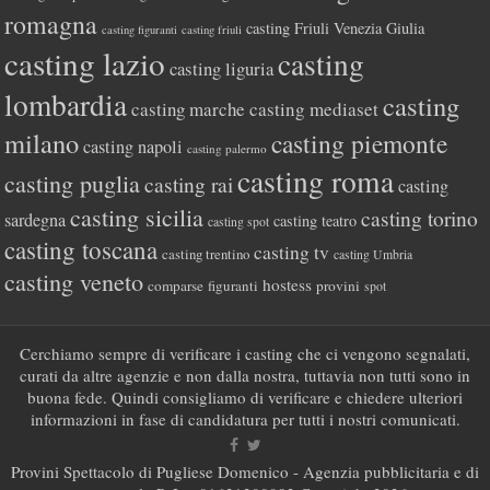
romagna
casting Friuli Venezia Giulia
casting figuranti
casting friuli
casting lazio
casting
casting liguria
lombardia
casting
casting marche
casting mediaset
milano
casting piemonte
casting napoli
casting palermo
casting roma
casting puglia
casting rai
casting
casting sicilia
casting torino
sardegna
casting teatro
casting spot
casting toscana
casting tv
casting trentino
casting Umbria
casting veneto
hostess
comparse
figuranti
provini
spot
Cerchiamo sempre di verificare i casting che ci vengono segnalati,
curati da altre agenzie e non dalla nostra, tuttavia non tutti sono in
buona fede. Quindi consigliamo di verificare e chiedere ulteriori
informazioni in fase di candidatura per tutti i nostri comunicati.
Provini Spettacolo di Pugliese Domenico - Agenzia pubblicitaria e di