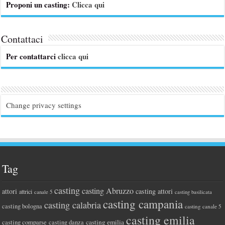
Proponi un casting:
Clicca qui
Contattaci
Per contattarci
clicca qui
Change privacy settings
Tag
casting
casting Abruzzo
attori
casting attori
attrici
canale 5
casting basilicata
casting campania
casting calabria
casting bologna
casting canale 5
casting emilia
casting comparse
casting emilia
casting danza