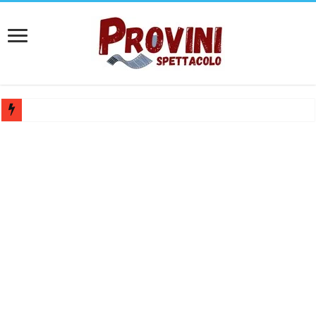
Casting per coppia: Realizzazione shooting foto e video retribuito per 
Casting per nuovo lungometraggio: si cercano attori, attrici e compars
Ricerca tastierista per Tribute Band dedicata ad Eros Ramazzotti – Ve
Casting film horror internazionale “Gaming Disorder”: si cercano ragaz
Casting Rai: Cercasi le nuove professoresse de L’Eredità, aperte le ca