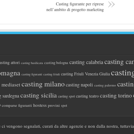
Casting figurante per riprese
nell’ambito di progetto marketing
casting ca
casting calabria
asting attori
casting bologna
casting basilicata
castin
romagna
casting Friuli Venezia Giulia
casting figuranti
casting friuli
casting milano
casti
g mediaset
casting napoli
casting palermo
casting sicilia
casting torino
g sardegna
casting teatro
casting spot
o
hostess
comparse
figuranti
provini
spot
 ci vengono segnalati, curati da altre agenzie e non dalla nostra, tuttavi