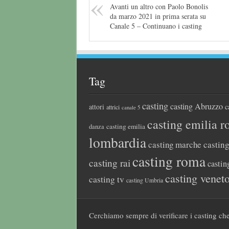
Avanti un altro con Paolo Bonolis
da marzo 2021 in prima serata su
Canale 5 – Continuano i casting
Tag
casting
casting Abruzzo
attori
c
attrici
canale 5
casting emilia 
casting emilia
danza
lombardia
casting marche
castin
casting roma
casting rai
castin
casting venet
casting tv
casting Umbria
Cerchiamo sempre di verificare i casting che