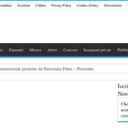
ontattaci
Iscrizioni
Cultura
Privacy Policy
Cookie e Policy
Disiscrizione
za
Figuranti
Musica
Artisti
Concorsi
Insegnanti privati
Pubbli
internazionale prodotto da Panorama Films – Piemonte
 dialogo tra un Poeta e una Prostituta” – Lazio
Iscr
zazione shooting foto e video retribuito per hotel 4 stelle – Trentino
News
traggio: si cercano attori, attrici e comparse – Puglia
Cli
ribute Band dedicata ad Eros Ramazzotti – Veneto
nost
cast