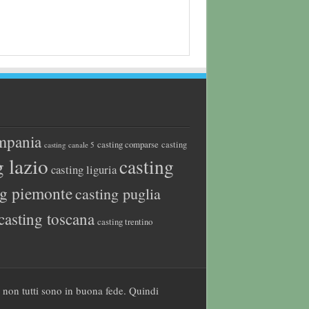
mpania
casting comparse
casting
casting canale 5
g lazio
casting
casting liguria
ng piemonte
casting puglia
casting toscana
casting trentino
a non tutti sono in buona fede. Quindi