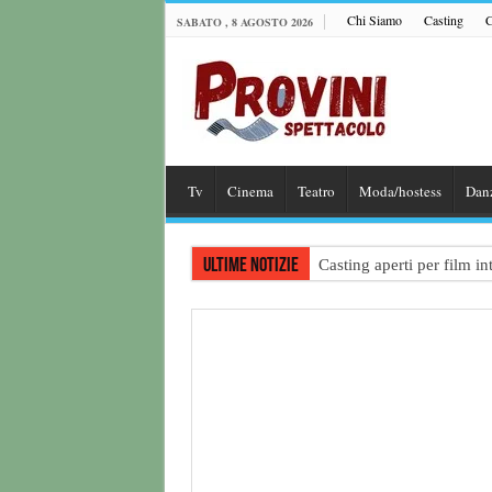
Chi Siamo
Casting
C
SABATO , 8 AGOSTO 2026
Tv
Cinema
Teatro
Moda/hostess
Dan
Ultime notizie
Casting aperti per film 
Casting attore per “Luna:
Casting per coppia: Realiz
Casting per nuovo lungome
Ricerca tastierista per T