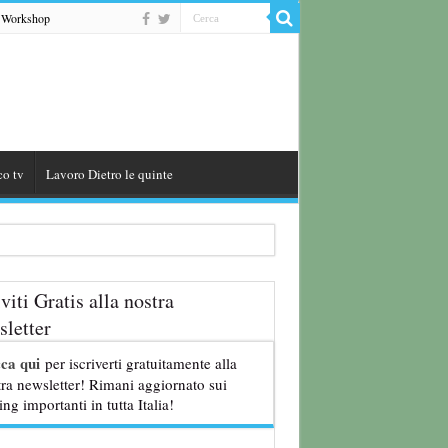
Workshop
co tv
Lavoro Dietro le quinte
iviti Gratis alla nostra
8 anni
letter
cca qui
per iscriverti gratuitamente alla
ra newsletter! Rimani aggiornato sui
ing importanti in tutta Italia!