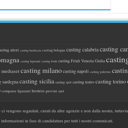
casting ca
casting calabria
asting attori
casting bologna
casting basilicata
castin
romagna
casting Friuli Venezia Giulia
casting figuranti
casting friuli
casting milano
casti
g mediaset
casting napoli
casting palermo
casting sicilia
casting torino
g sardegna
casting teatro
casting spot
o
hostess
comparse
figuranti
provini
spot
 ci vengono segnalati, curati da altre agenzie e non dalla nostra, tuttavi
 informazioni in fase di candidatura per tutti i nostri comunicati.