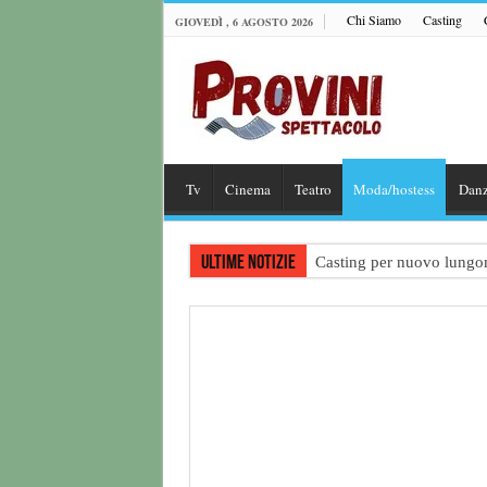
Chi Siamo
Casting
GIOVEDÌ , 6 AGOSTO 2026
Tv
Cinema
Teatro
Moda/hostess
Dan
Ultime notizie
Casting per nuovo lungome
Ricerca tastierista per T
Casting film horror inter
Casting Rai: Cercasi le n
Casting Urgente CHARAC