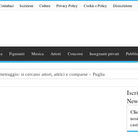
Contattaci
Iscrizioni
Cultura
Privacy Policy
Cookie e Policy
Disiscrizione
za
Figuranti
Musica
Artisti
Concorsi
Insegnanti privati
Pubbli
traggio: si cercano attori, attrici e comparse – Puglia
ribute Band dedicata ad Eros Ramazzotti – Veneto
Iscr
nazionale “Gaming Disorder”: si cercano ragazzi e ragazze tra i 16 e i 1
News
uove professoresse de L’Eredità, aperte le candidature
Cli
TER / MASCOTTE per il Parco divertimenti Gardaland
nost
cast