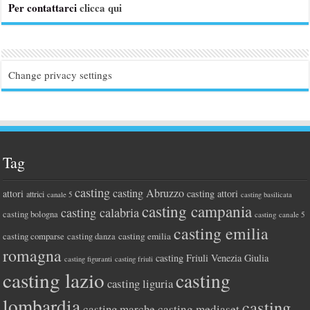
Per contattarci
clicca qui
Change privacy settings
Tag
casting
casting Abruzzo
attori
casting attori
attrici
canale 5
casting basilicata
casting campania
casting calabria
casting bologna
casting canale 5
casting emilia
casting comparse
casting emilia
casting danza
romagna
casting Friuli Venezia Giulia
casting figuranti
casting friuli
casting lazio
casting
casting liguria
lombardia
casting
casting marche
casting mediaset