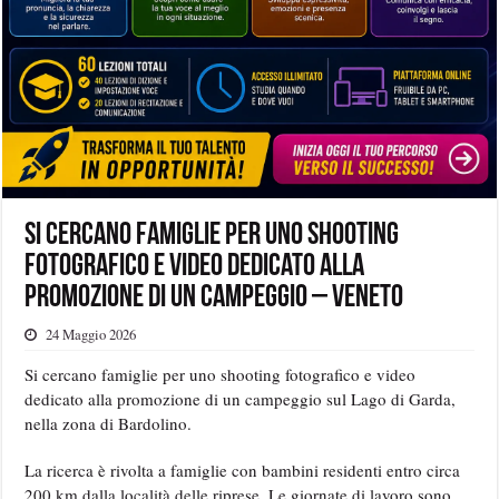
Si cercano famiglie per uno shooting
fotografico e video dedicato alla
promozione di un campeggio – Veneto
24 Maggio 2026
Si cercano famiglie per uno shooting fotografico e video
dedicato alla promozione di un campeggio sul Lago di Garda,
nella zona di Bardolino.
La ricerca è rivolta a famiglie con bambini residenti entro circa
200 km dalla località delle riprese. Le giornate di lavoro sono