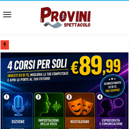
Casting aperti per film internazionale prodotto da Panorama Films – 
Casting attore per “Luna: dialogo tra un Poeta e una Prostituta” – Laz
Casting per coppia: Realizzazione shooting foto e video retribuito per 
Casting per nuovo lungometraggio: si cercano attori, attrici e compars
Ricerca tastierista per Tribute Band dedicata ad Eros Ramazzotti – Ve