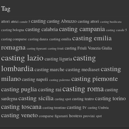
Tag
casting
casting Abruzzo
attori
casting attori
attrici
canale 5
casting basilicata
casting campania
casting calabria
casting bologna
casting canale 5
casting emilia
casting comparse
casting emilia
casting danza
romagna
casting Friuli Venezia Giulia
casting figuranti
casting friuli
casting lazio
casting
casting liguria
lombardia
casting
casting marche
casting mediaset
milano
casting piemonte
casting napoli
casting palermo
casting roma
casting puglia
casting rai
casting
casting sicilia
casting torino
sardegna
casting teatro
casting spot
casting toscana
casting tv
casting trentino
casting Umbria
casting veneto
hostess
comparse
figuranti
provini
spot