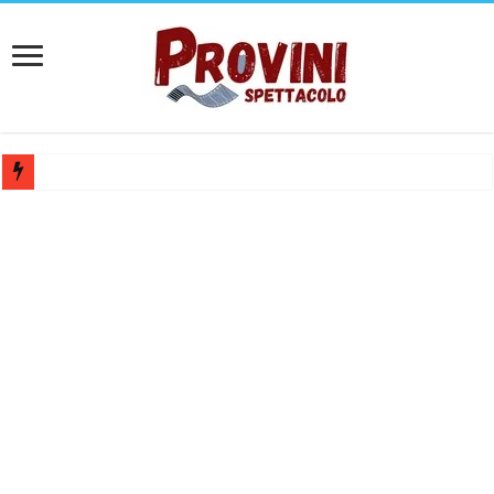
Casting per coppia: Realizzazione shooting foto e video retribuito per 
Casting per nuovo lungometraggio: si cercano attori, attrici e compars
Ricerca tastierista per Tribute Band dedicata ad Eros Ramazzotti – Ve
Casting film horror internazionale “Gaming Disorder”: si cercano ragaz
Casting Rai: Cercasi le nuove professoresse de L’Eredità, aperte le ca