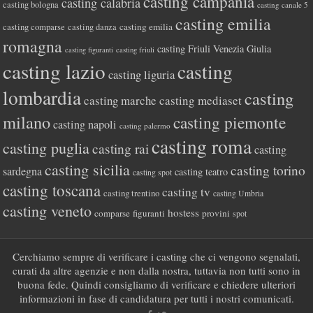
casting campania
casting calabria
casting bologna
casting canale 5
casting emilia
casting comparse
casting emilia
casting danza
romagna
casting Friuli Venezia Giulia
casting figuranti
casting friuli
casting lazio
casting
casting liguria
lombardia
casting
casting marche
casting mediaset
milano
casting piemonte
casting napoli
casting palermo
casting roma
casting puglia
casting rai
casting
casting sicilia
casting torino
sardegna
casting teatro
casting spot
casting toscana
casting tv
casting trentino
casting Umbria
casting veneto
hostess
comparse
figuranti
provini
spot
Cerchiamo sempre di verificare i casting che ci vengono segnalati,
curati da altre agenzie e non dalla nostra, tuttavia non tutti sono in
buona fede. Quindi consigliamo di verificare e chiedere ulteriori
informazioni in fase di candidatura per tutti i nostri comunicati.