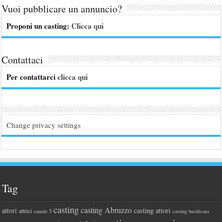
Vuoi pubblicare un annuncio?
Proponi un casting:
Clicca qui
Contattaci
Per contattarci
clicca qui
Change privacy settings
Tag
casting
casting Abruzzo
attori
casting attori
attrici
canale 5
casting basilicata