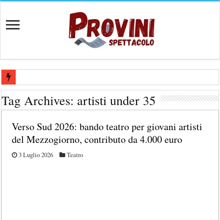
Casting aperti per film internazionale prodotto da Panorama Films – 
Tag Archives:
artisti under 35
Casting attore per “Luna: dialogo tra un Poeta e una Prostituta” – Laz
Verso Sud 2026: bando teatro per giovani artisti
Casting per coppia: Realizzazione shooting foto e video retribuito per 
del Mezzogiorno, contributo da 4.000 euro
Casting per nuovo lungometraggio: si cercano attori, attrici e compars
3 Luglio 2026
Teatro
Ricerca tastierista per Tribute Band dedicata ad Eros Ramazzotti – Ve