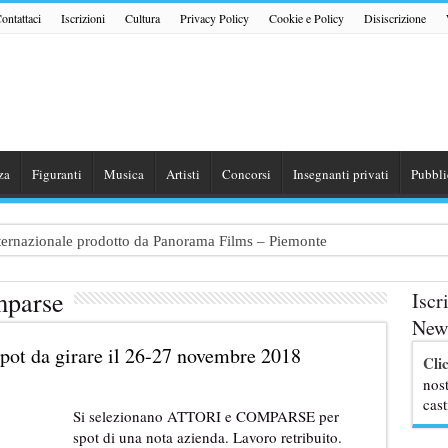
ontattaci
Iscrizioni
Cultura
Privacy Policy
Cookie e Policy
Disiscrizione
za
Figuranti
Musica
Artisti
Concorsi
Insegnanti privati
Pubbli
internazionale prodotto da Panorama Films – Piemonte
 dialogo tra un Poeta e una Prostituta” – Lazio
mparse
Iscr
zazione shooting foto e video retribuito per hotel 4 stelle – Trentino
News
traggio: si cercano attori, attrici e comparse – Puglia
spot da girare il 26-27 novembre 2018
Cli
ribute Band dedicata ad Eros Ramazzotti – Veneto
nost
cast
Si selezionano ATTORI e COMPARSE per
spot di una nota azienda. Lavoro retribuito.