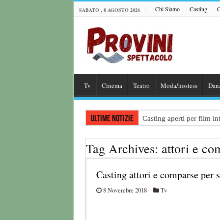
Chi Siamo
Casting
C
SABATO , 8 AGOSTO 2026
Tv
Cinema
Teatro
Moda/hostess
Dan
Ultime notizie
Casting aperti per film 
Casting attore per “Luna:
Tag Archives:
attori e co
Casting per coppia: Realiz
Casting per nuovo lungome
Casting attori e comparse per 
Ricerca tastierista per T
8 Novembre 2018
Tv