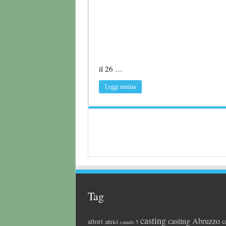
il 26 …
Leggi notizia
Tag
casting
casting Abruzzo
attori
c
attrici
canale 5