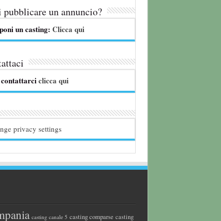
 pubblicare un annuncio?
poni un casting:
Clicca qui
attaci
 contattarci
clicca qui
nge privacy settings
mpania
casting comparse
casting
casting canale 5